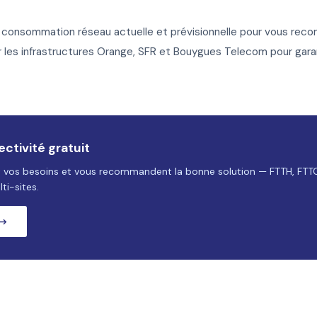
consommation réseau actuelle et prévisionnelle pour vous recom
les infrastructures Orange, SFR et Bouygues Telecom pour garantir
ctivité gratuit
t vos besoins et vous recommandent la bonne solution — FTTH, FTT
ti-sites.
 →