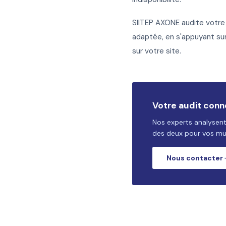
SIITEP AXONE audite votre 
adaptée, en s'appuyant sur 
sur votre site.
Votre audit conne
Nos experts analysen
des deux pour vos mul
Nous contacter