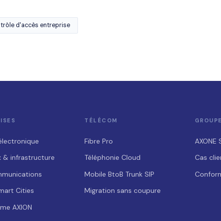
trôle d'accès entreprise
ISES
TÉLÉCOM
GROUP
électronique
Fibre Pro
AXONE 
 & infrastructure
Téléphonie Cloud
Cas clie
mmunications
Mobile BtoB
Trunk SIP
Conform
mart Cities
Migration sans coupure
rme AXION