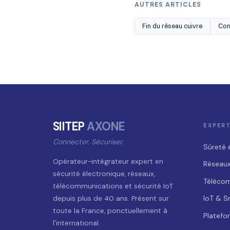
AUTRES ARTICLES
Fin du réseau cuivre
Con
SIITEP
AXONE
EXPERT
Connecter. Sécuriser.
Sûreté 
Opérateur-intégrateur expert en
Réseaux
sécurité électronique, réseaux,
Téléco
télécommunications et sécurité IoT
IoT & S
depuis plus de 40 ans. Présent sur
toute la France, ponctuellement à
Platefo
l'international.