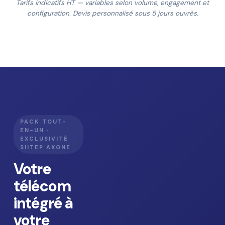
Tarifs indicatifs HT — variables selon volume, engagement et
configuration. Devis personnalisé sous 5 jours ouvrés.
PACK TOUT-
EN-UN ·
EXCLUSIVITÉ
SIITEP AXONE
Votre
télécom
intégré à
votre