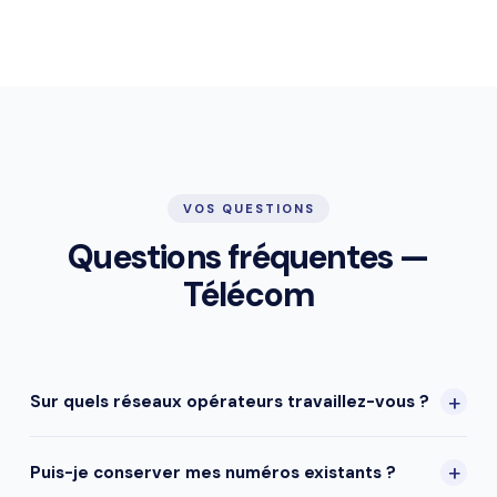
VOS QUESTIONS
Questions fréquentes —
Télécom
+
Sur quels réseaux opérateurs travaillez-vous ?
SIITEP AXONE s'appuie sur les infrastructures Orange, SFR
+
Puis-je conserver mes numéros existants ?
et Bouygues Telecom — les 3 opérateurs nationaux