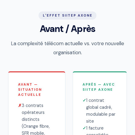
L'EFFET SIITEP AXONE
Avant / Après
La complexité télécom actuelle vs. votre nouvelle
organisation.
AVANT —
APRÈS — AVEC
SITUATION
SIITEP AXONE
ACTUELLE
✓
1 contrat
✗
3 contrats
global cadré,
opérateurs
modulable par
distincts
site
(Orange fibre,
✓
1 facture
SFR mobile,
consolidée