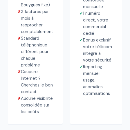
Bouygues fixe)
mensuelle
✗
3 factures par
✓
1 numéro
mois à
direct, votre
rapprocher
commercial
comptablement
dédié
✗
Standard
✓
Bonus exclusif :
téléphonique
votre télécom
différent pour
intégré à
chaque
votre sécurité
problème
✓
Reporting
✗
Coupure
mensuel :
Internet ?
usage,
Cherchez le bon
anomalies,
contact
optimisations
✗
Aucune visibilité
consolidée sur
les coûts