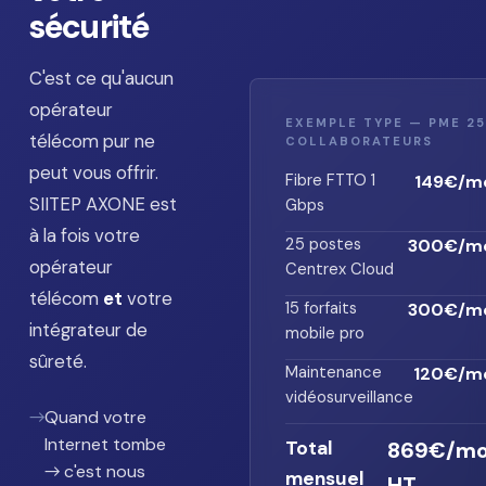
sécurité
C'est ce qu'aucun
opérateur
EXEMPLE TYPE — PME 25
télécom pur ne
COLLABORATEURS
peut vous offrir.
Fibre FTTO 1
149€/m
SIITEP AXONE est
Gbps
à la fois votre
25 postes
300€/mo
opérateur
Centrex Cloud
télécom
et
votre
15 forfaits
300€/mo
intégrateur de
mobile pro
sûreté.
Maintenance
120€/m
vidéosurveillance
→
Quand votre
Internet tombe
Total
869€/mo
→ c'est nous
mensuel
HT