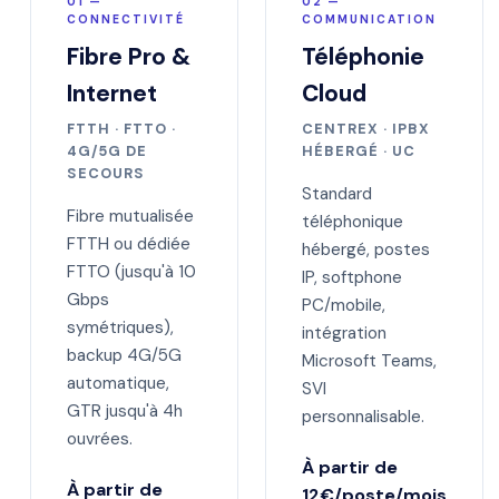
01 —
02 —
CONNECTIVITÉ
COMMUNICATION
Fibre Pro &
Téléphonie
Internet
Cloud
FTTH · FTTO ·
CENTREX · IPBX
4G/5G DE
HÉBERGÉ · UC
SECOURS
Standard
Fibre mutualisée
téléphonique
FTTH ou dédiée
hébergé, postes
FTTO (jusqu'à 10
IP, softphone
Gbps
PC/mobile,
symétriques),
intégration
backup 4G/5G
Microsoft Teams,
automatique,
SVI
GTR jusqu'à 4h
personnalisable.
ouvrées.
À partir de
À partir de
12€/poste/mois