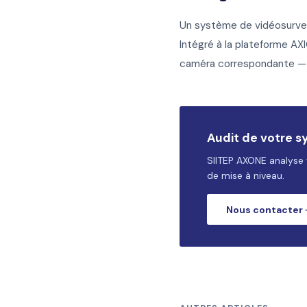
Un système de vidéosurveil
Intégré à la plateforme AX
caméra correspondante — l
Audit de votre s
SIITEP AXONE analyse v
de mise à niveau.
Nous contacter