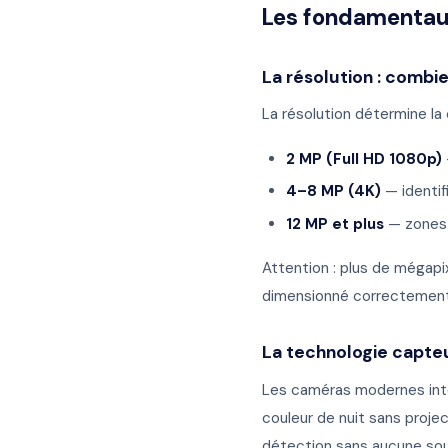
Les fondamentau
La résolution : combi
La résolution détermine la c
2 MP (Full HD 1080p)
4–8 MP (4K)
— identif
12 MP et plus
— zones 
Attention : plus de mégap
dimensionné correctement s
La technologie capte
Les caméras modernes intèg
couleur de nuit sans proje
détection sans aucune sou