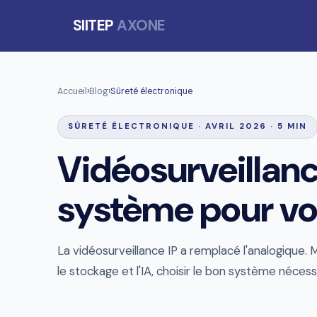
SIITEP
AXONE
Accueil
›
Blog
›
Sûreté électronique
SÛRETÉ ÉLECTRONIQUE · AVRIL 2026 · 5 MIN
Vidéosurveillanc
système pour vot
La vidéosurveillance IP a remplacé l'analogique. M
le stockage et l'IA, choisir le bon système néce