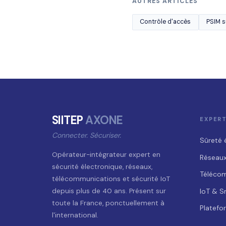
AUTRES ARTICLES
Contrôle d'accès
PSIM s
SIITEP
AXONE
EXPERT
Connecter. Sécuriser.
Sûreté 
Opérateur-intégrateur expert en
Réseaux
sécurité électronique, réseaux,
Téléco
télécommunications et sécurité IoT
IoT & S
depuis plus de 40 ans. Présent sur
toute la France, ponctuellement à
Platefo
l'international.