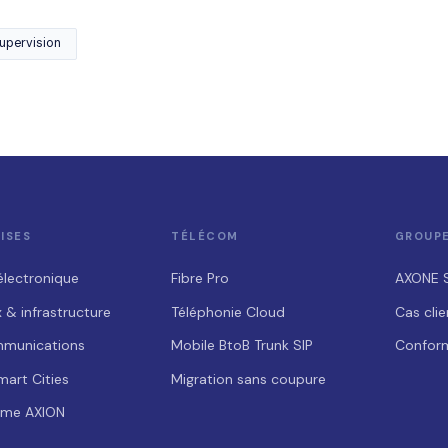
upervision
ISES
TÉLÉCOM
GROUP
électronique
Fibre Pro
AXONE 
 & infrastructure
Téléphonie Cloud
Cas clie
mmunications
Mobile BtoB
Trunk SIP
Conform
mart Cities
Migration sans coupure
rme AXION