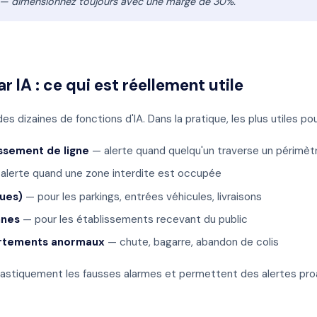
 — dimensionnez toujours avec une marge de 30%.
r IA : ce qui est réellement utile
s dizaines de fonctions d'IA. Dans la pratique, les plus utiles po
ssement de ligne
— alerte quand quelqu'un traverse un périmètr
alerte quand une zone interdite est occupée
ques)
— pour les parkings, entrées véhicules, livraisons
nnes
— pour les établissements recevant du public
rtements anormaux
— chute, bagarre, abandon de colis
rastiquement les fausses alarmes et permettent des alertes pro