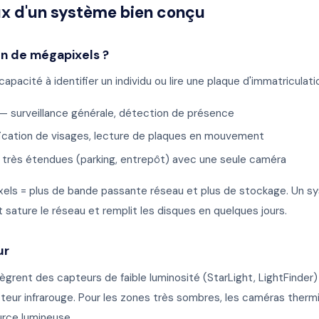
x d'un système bien conçu
en de mégapixels ?
apacité à identifier un individu ou lire une plaque d'immatriculatio
— surveillance générale, détection de présence
ication de visages, lecture de plaques en mouvement
très étendues (parking, entrepôt) avec une seule caméra
ixels = plus de bande passante réseau et plus de stockage. Un 
ature le réseau et remplit les disques en quelques jours.
ur
rent des capteurs de faible luminosité (StarLight, LightFinder)
cteur infrarouge. Pour les zones très sombres, les caméras the
rce lumineuse.