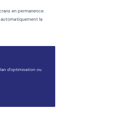
 écrans en permanence.
he automatiquement la
plan d'optimisation ou